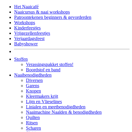
Het Naaicafé
Naaicursus & naai workshops
Patroontekenen beginners & gevorderden
Workshops
Kinderfeestjes
Vrijgezellenfeestjes
Verjaardagsfeest
Babyshower
Stoffen
Verassingspakket stoffen!
Boordstof en band
Naaibenodigdheden
Diversen
Garens
Knopen
Kleermakers krijt
Lijm en Vlieselines
Linialen en meetbenodigdheden
Naaimachine Naalden & benodigdheden
Quilten
Ritsen
Scharen