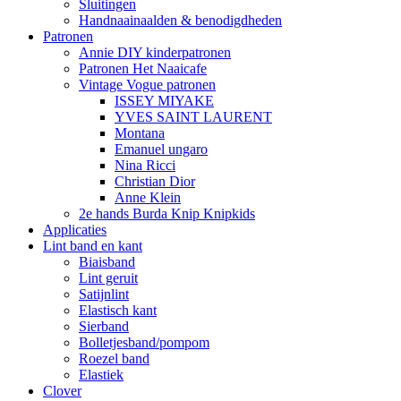
Sluitingen
Handnaainaalden & benodigdheden
Patronen
Annie DIY kinderpatronen
Patronen Het Naaicafe
Vintage Vogue patronen
ISSEY MIYAKE
YVES SAINT LAURENT
Montana
Emanuel ungaro
Nina Ricci
Christian Dior
Anne Klein
2e hands Burda Knip Knipkids
Applicaties
Lint band en kant
Biaisband
Lint geruit
Satijnlint
Elastisch kant
Sierband
Bolletjesband/pompom
Roezel band
Elastiek
Clover