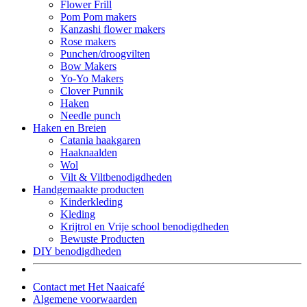
Flower Frill
Pom Pom makers
Kanzashi flower makers
Rose makers
Punchen/droogvilten
Bow Makers
Yo-Yo Makers
Clover Punnik
Haken
Needle punch
Haken en Breien
Catania haakgaren
Haaknaalden
Wol
Vilt & Viltbenodigdheden
Handgemaakte producten
Kinderkleding
Kleding
Krijtrol en Vrije school benodigdheden
Bewuste Producten
DIY benodigdheden
Contact met Het Naaicafé
Algemene voorwaarden