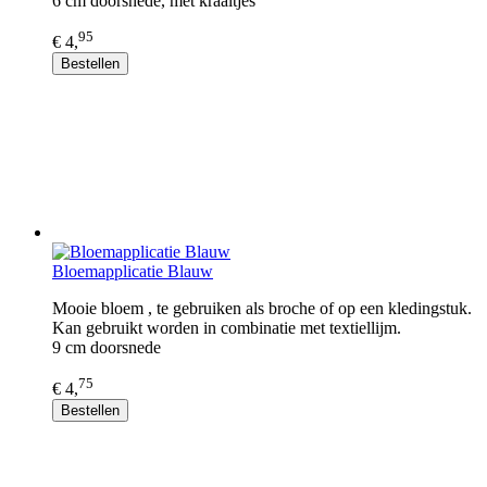
6 cm doorsnede, met kraaltjes
95
€ 4,
Bestellen
Bloemapplicatie Blauw
Mooie bloem , te gebruiken als broche of op een kledingstuk.
Kan gebruikt worden in combinatie met textiellijm.
9 cm doorsnede
75
€ 4,
Bestellen