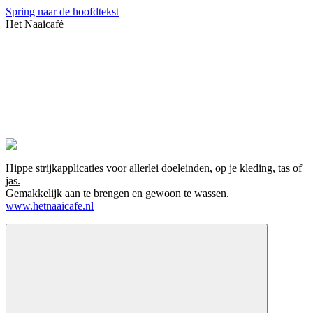
Spring naar de hoofdtekst
Het Naaicafé
Hippe strijkapplicaties voor allerlei doeleinden, op je kleding, tas of
jas.
Gemakkelijk aan te brengen en gewoon te wassen.
www.hetnaaicafe.nl