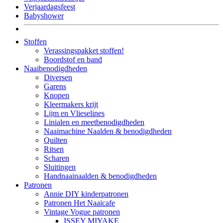
Verjaardagsfeest
Babyshower
Stoffen
Verassingspakket stoffen!
Boordstof en band
Naaibenodigdheden
Diversen
Garens
Knopen
Kleermakers krijt
Lijm en Vlieselines
Linialen en meetbenodigdheden
Naaimachine Naalden & benodigdheden
Quilten
Ritsen
Scharen
Sluitingen
Handnaainaalden & benodigdheden
Patronen
Annie DIY kinderpatronen
Patronen Het Naaicafe
Vintage Vogue patronen
ISSEY MIYAKE