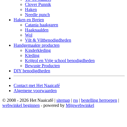
Clover Punnik
Haken
Needle punch
Haken en Breien
Catania haakgaren
Haaknaalden
Wol
Vilt & Viltbenodigdheden
Handgemaakte producten
Kinderkleding
Kleding
Krijtrol en Vrije school benodigdheden
Bewuste Producten
DIY benodigdheden
Contact met Het Naaicafé
Algemene voorwaarden
© 2008 - 2026 Het Naaicafé |
sitemap
|
rss
|
bestelling herroepen
|
webwinkel beginnen
- powered by
Mijnwebwinkel