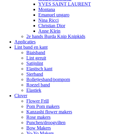
YVES SAINT LAURENT
Montana
Emanuel ungaro
Nina Ricci
Christian Dior
Anne Klein
2e hands Burda Knip Knipkids
Applicaties
Lint band en kant
Biaisband
Lint geruit
Satijnlint
Elastisch kant
Sierband
Bolletjesband/pompom
Roezel band
Elastiek
Clover
Flower Frill
Pom Pom makers
Kanzashi flower makers
Rose makers
Punchen/droogvilten
Bow Makers
Yo-Yo Makers