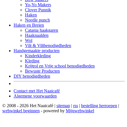
Yo-Yo Makers
Clover Punnik
Haken
Needle punch
Haken en Breien
Catania haakgaren
Haaknaalden
Wol
Vilt & Viltbenodigdheden
Handgemaakte producten
Kinderkleding
Kleding
Krijtrol en Vrije school benodigdheden
Bewuste Producten
DIY benodigdheden
Contact met Het Naaicafé
Algemene voorwaarden
© 2008 - 2026 Het Naaicafé |
sitemap
|
rss
|
bestelling herroepen
|
webwinkel beginnen
- powered by
Mijnwebwinkel