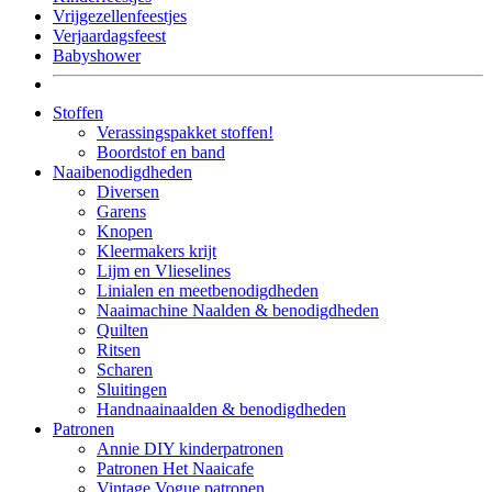
Vrijgezellenfeestjes
Verjaardagsfeest
Babyshower
Stoffen
Verassingspakket stoffen!
Boordstof en band
Naaibenodigdheden
Diversen
Garens
Knopen
Kleermakers krijt
Lijm en Vlieselines
Linialen en meetbenodigdheden
Naaimachine Naalden & benodigdheden
Quilten
Ritsen
Scharen
Sluitingen
Handnaainaalden & benodigdheden
Patronen
Annie DIY kinderpatronen
Patronen Het Naaicafe
Vintage Vogue patronen