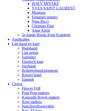
ISSEY MIYAKE
YVES SAINT LAURENT
Montana
Emanuel ungaro
Nina Ricci
Christian Dior
Anne Klein
2e hands Burda Knip Knipkids
Applicaties
Lint band en kant
Biaisband
Lint geruit
Satijnlint
Elastisch kant
Sierband
Bolletjesband/pompom
Roezel band
Elastiek
Clover
Flower Frill
Pom Pom makers
Kanzashi flower makers
Rose makers
Punchen/droogvilten
Bow Makers