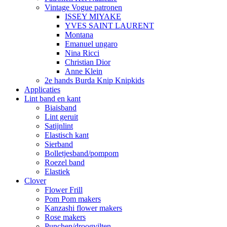
Vintage Vogue patronen
ISSEY MIYAKE
YVES SAINT LAURENT
Montana
Emanuel ungaro
Nina Ricci
Christian Dior
Anne Klein
2e hands Burda Knip Knipkids
Applicaties
Lint band en kant
Biaisband
Lint geruit
Satijnlint
Elastisch kant
Sierband
Bolletjesband/pompom
Roezel band
Elastiek
Clover
Flower Frill
Pom Pom makers
Kanzashi flower makers
Rose makers
Punchen/droogvilten