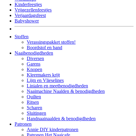
Kinderfeestjes
Vrijgezellenfeestjes
Verjaardagsfeest
Babyshower
Stoffen
Verassingspakket stoffen!
Boordstof en band
Naaibenodigdheden
Diversen
Garens
Knopen
Kleermakers krijt
Lijm en Vlieselines
Linialen en meetbenodigdheden
Naaimachine Naalden & benodigdheden
Quilten
Ritsen
Scharen
Sluitingen
Handnaainaalden & benodigdheden
Patronen
Annie DIY kinderpatronen
Patronen Het Naaicafe