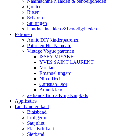
Naaimachine Naalden & benodigdheden
Quilten
Ritsen
Scharen
Sluitingen
Handnaainaalden & benodigdheden
Patronen
Annie DIY kinderpatronen
Patronen Het Naaicafe
Vintage Vogue patronen
ISSEY MIYAKE
YVES SAINT LAURENT
Montana
Emanuel ungaro
Nina Ricci
Christian Dior
Anne Klein
2e hands Burda Knip Knipkids
Applicaties
Lint band en kant
Biaisband
Lint geruit
Satijnlint
Elastisch kant
Sierband