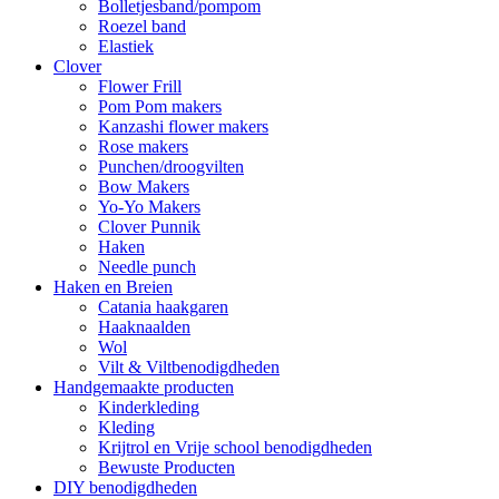
Bolletjesband/pompom
Roezel band
Elastiek
Clover
Flower Frill
Pom Pom makers
Kanzashi flower makers
Rose makers
Punchen/droogvilten
Bow Makers
Yo-Yo Makers
Clover Punnik
Haken
Needle punch
Haken en Breien
Catania haakgaren
Haaknaalden
Wol
Vilt & Viltbenodigdheden
Handgemaakte producten
Kinderkleding
Kleding
Krijtrol en Vrije school benodigdheden
Bewuste Producten
DIY benodigdheden