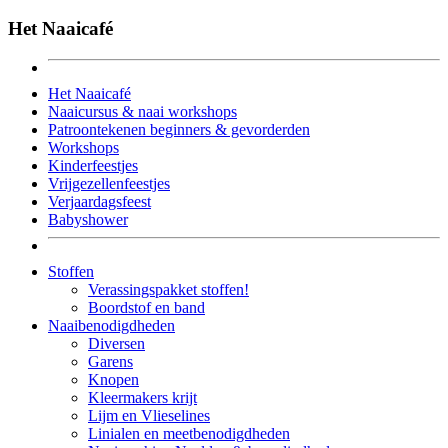
Het Naaicafé
Het Naaicafé
Naaicursus & naai workshops
Patroontekenen beginners & gevorderden
Workshops
Kinderfeestjes
Vrijgezellenfeestjes
Verjaardagsfeest
Babyshower
Stoffen
Verassingspakket stoffen!
Boordstof en band
Naaibenodigdheden
Diversen
Garens
Knopen
Kleermakers krijt
Lijm en Vlieselines
Linialen en meetbenodigdheden