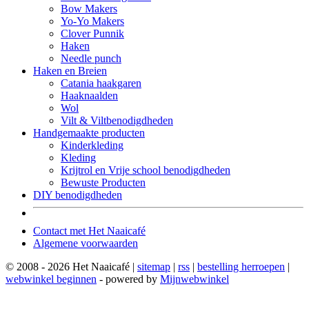
Bow Makers
Yo-Yo Makers
Clover Punnik
Haken
Needle punch
Haken en Breien
Catania haakgaren
Haaknaalden
Wol
Vilt & Viltbenodigdheden
Handgemaakte producten
Kinderkleding
Kleding
Krijtrol en Vrije school benodigdheden
Bewuste Producten
DIY benodigdheden
Contact met Het Naaicafé
Algemene voorwaarden
© 2008 - 2026 Het Naaicafé |
sitemap
|
rss
|
bestelling herroepen
|
webwinkel beginnen
- powered by
Mijnwebwinkel