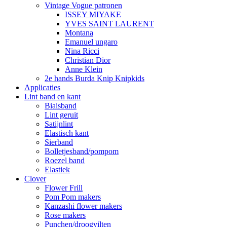
Vintage Vogue patronen
ISSEY MIYAKE
YVES SAINT LAURENT
Montana
Emanuel ungaro
Nina Ricci
Christian Dior
Anne Klein
2e hands Burda Knip Knipkids
Applicaties
Lint band en kant
Biaisband
Lint geruit
Satijnlint
Elastisch kant
Sierband
Bolletjesband/pompom
Roezel band
Elastiek
Clover
Flower Frill
Pom Pom makers
Kanzashi flower makers
Rose makers
Punchen/droogvilten