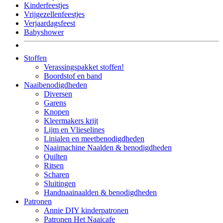
Kinderfeestjes
Vrijgezellenfeestjes
Verjaardagsfeest
Babyshower
Stoffen
Verassingspakket stoffen!
Boordstof en band
Naaibenodigdheden
Diversen
Garens
Knopen
Kleermakers krijt
Lijm en Vlieselines
Linialen en meetbenodigdheden
Naaimachine Naalden & benodigdheden
Quilten
Ritsen
Scharen
Sluitingen
Handnaainaalden & benodigdheden
Patronen
Annie DIY kinderpatronen
Patronen Het Naaicafe