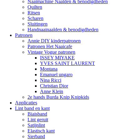
Naaimachine Naalden & benodigdheden
Quilten
Ritsen
Scharen
Sluitingen
Handnaainaalden & benodigdheden
Patronen
Annie DIY kinderpatronen
Patronen Het Naaicafe
Vintage Vogue patronen
ISSEY MIYAKE
YVES SAINT LAURENT
Montana
Emanuel ungaro
Nina Ricci
Christian Dior
Anne Klein
2e hands Burda Knip Knipkids
Applicaties
Lint band en kant
Biaisband
Lint geruit
Satijnlint
Elastisch kant
Sierband