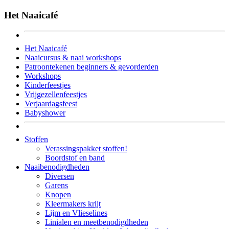
Het Naaicafé
Het Naaicafé
Naaicursus & naai workshops
Patroontekenen beginners & gevorderden
Workshops
Kinderfeestjes
Vrijgezellenfeestjes
Verjaardagsfeest
Babyshower
Stoffen
Verassingspakket stoffen!
Boordstof en band
Naaibenodigdheden
Diversen
Garens
Knopen
Kleermakers krijt
Lijm en Vlieselines
Linialen en meetbenodigdheden