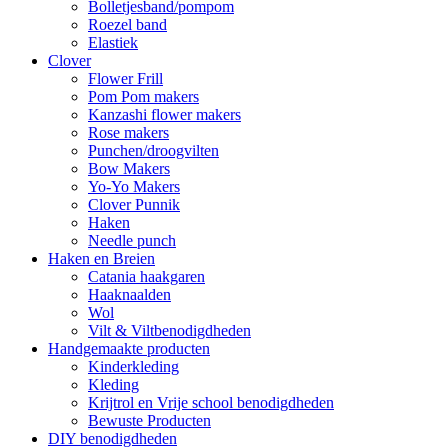
Bolletjesband/pompom
Roezel band
Elastiek
Clover
Flower Frill
Pom Pom makers
Kanzashi flower makers
Rose makers
Punchen/droogvilten
Bow Makers
Yo-Yo Makers
Clover Punnik
Haken
Needle punch
Haken en Breien
Catania haakgaren
Haaknaalden
Wol
Vilt & Viltbenodigdheden
Handgemaakte producten
Kinderkleding
Kleding
Krijtrol en Vrije school benodigdheden
Bewuste Producten
DIY benodigdheden