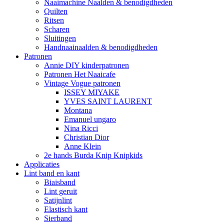
Naaimachine Naalden & benodigdheden
Quilten
Ritsen
Scharen
Sluitingen
Handnaainaalden & benodigdheden
Patronen
Annie DIY kinderpatronen
Patronen Het Naaicafe
Vintage Vogue patronen
ISSEY MIYAKE
YVES SAINT LAURENT
Montana
Emanuel ungaro
Nina Ricci
Christian Dior
Anne Klein
2e hands Burda Knip Knipkids
Applicaties
Lint band en kant
Biaisband
Lint geruit
Satijnlint
Elastisch kant
Sierband