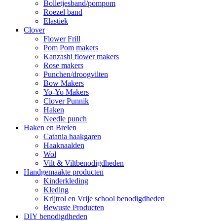
Bolletjesband/pompom
Roezel band
Elastiek
Clover
Flower Frill
Pom Pom makers
Kanzashi flower makers
Rose makers
Punchen/droogvilten
Bow Makers
Yo-Yo Makers
Clover Punnik
Haken
Needle punch
Haken en Breien
Catania haakgaren
Haaknaalden
Wol
Vilt & Viltbenodigdheden
Handgemaakte producten
Kinderkleding
Kleding
Krijtrol en Vrije school benodigdheden
Bewuste Producten
DIY benodigdheden