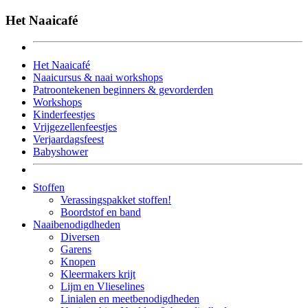
Het Naaicafé
Het Naaicafé
Naaicursus & naai workshops
Patroontekenen beginners & gevorderden
Workshops
Kinderfeestjes
Vrijgezellenfeestjes
Verjaardagsfeest
Babyshower
Stoffen
Verassingspakket stoffen!
Boordstof en band
Naaibenodigdheden
Diversen
Garens
Knopen
Kleermakers krijt
Lijm en Vlieselines
Linialen en meetbenodigdheden