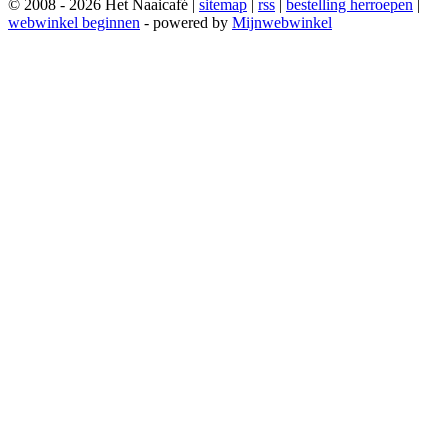
© 2008 - 2026 Het Naaicafé |
sitemap
|
rss
|
bestelling herroepen
|
webwinkel beginnen
- powered by
Mijnwebwinkel