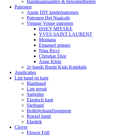
Handnaainaalden & benodigdheden
Patronen
Annie DIY kinderpatronen
Patronen Het Naaicafe
Vintage Vogue patronen
ISSEY MIYAKE
YVES SAINT LAURENT
Montana
Emanuel ungaro
Nina Ricci
Christian Dior
Anne Klein
2e hands Burda Knip Knipkids
Applicaties
Lint band en kant
Biaisband
Lint geruit
Satijnlint
Elastisch kant
Sierband
Bolletjesband/pompom
Roezel band
Elastiek
Clover
Flower Frill