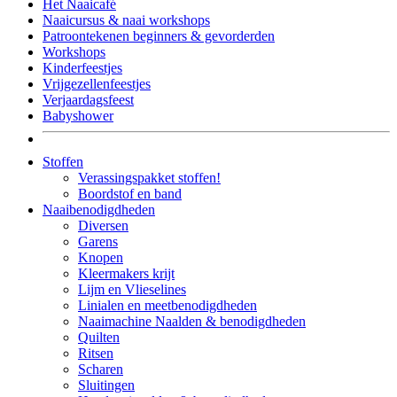
Het Naaicafé
Naaicursus & naai workshops
Patroontekenen beginners & gevorderden
Workshops
Kinderfeestjes
Vrijgezellenfeestjes
Verjaardagsfeest
Babyshower
Stoffen
Verassingspakket stoffen!
Boordstof en band
Naaibenodigdheden
Diversen
Garens
Knopen
Kleermakers krijt
Lijm en Vlieselines
Linialen en meetbenodigdheden
Naaimachine Naalden & benodigdheden
Quilten
Ritsen
Scharen
Sluitingen