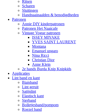
Ritsen
Scharen
Sluitingen
Handnaainaalden & benodigdheden
Patronen
Annie DIY kinderpatronen
Patronen Het Naaicafe
Vintage Vogue patronen
ISSEY MIYAKE
YVES SAINT LAURENT
Montana
Emanuel ungaro
Nina Ricci
Christian Dior
Anne Klein
2e hands Burda Knip Knipkids
Applicaties
Lint band en kant
Biaisband
Lint geruit
Satijnlint
Elastisch kant
Sierband
Bolletjesband/pompom
Roezel band