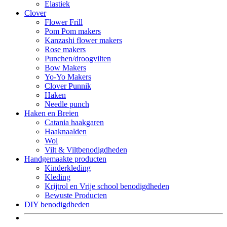
Elastiek
Clover
Flower Frill
Pom Pom makers
Kanzashi flower makers
Rose makers
Punchen/droogvilten
Bow Makers
Yo-Yo Makers
Clover Punnik
Haken
Needle punch
Haken en Breien
Catania haakgaren
Haaknaalden
Wol
Vilt & Viltbenodigdheden
Handgemaakte producten
Kinderkleding
Kleding
Krijtrol en Vrije school benodigdheden
Bewuste Producten
DIY benodigdheden