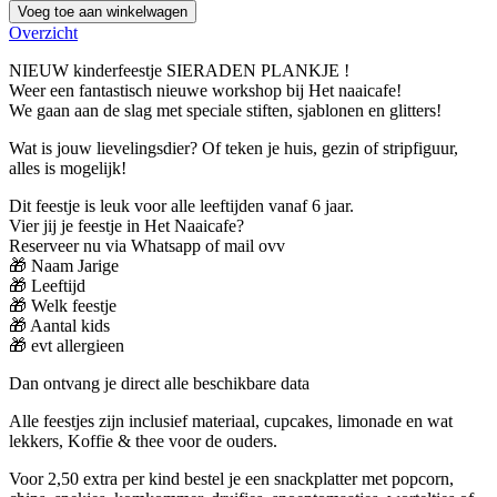
Voeg toe aan winkelwagen
Overzicht
NIEUW kinderfeestje SIERADEN PLANKJE !
Weer een fantastisch nieuwe workshop bij Het naaicafe!
We gaan aan de slag met speciale stiften, sjablonen en glitters!
Wat is jouw lievelingsdier? Of teken je huis, gezin of stripfiguur,
alles is mogelijk!
Dit feestje is leuk voor alle leeftijden vanaf 6 jaar.
Vier jij je feestje in Het Naaicafe?
Reserveer nu via Whatsapp of mail ovv
🎁 Naam Jarige
🎁 Leeftijd
🎁 Welk feestje
🎁 Aantal kids
🎁 evt allergieen
Dan ontvang je direct alle beschikbare data
Alle feestjes zijn inclusief materiaal, cupcakes, limonade en wat
lekkers, Koffie & thee voor de ouders.
Voor 2,50 extra per kind bestel je een snackplatter met popcorn,