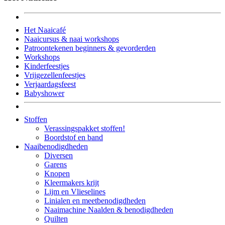
Het Naaicafé
Naaicursus & naai workshops
Patroontekenen beginners & gevorderden
Workshops
Kinderfeestjes
Vrijgezellenfeestjes
Verjaardagsfeest
Babyshower
Stoffen
Verassingspakket stoffen!
Boordstof en band
Naaibenodigdheden
Diversen
Garens
Knopen
Kleermakers krijt
Lijm en Vlieselines
Linialen en meetbenodigdheden
Naaimachine Naalden & benodigdheden
Quilten