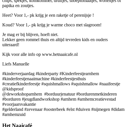
chips, spekjes, komkommer, druifjes, snoeptomaatjes, worteltjes of
papika en zoutjes.
Heet? Voor 1,- pk krijg je een raketje of perenijsje !
Koud? Voor 1,- pk krijg je warme choco met slagroom!
Je mag er bij blijven, hoeft niet.
Lekker geen rommel thuis en altijd tevreden kids en ouders
uiteraard!
Kijk voor alle info op www.hetnaaicafe.nl
Liefs Manuelle
#kinderverjaardag #kinderparty #Kinderfeestjearnhem
#kinderfeestjenaaimachine #kinderfeestjesthuis
#creatiefkinderfeestje #squishmallows #squishmallow #naaifeestje
@kidsproof
@deworkshoparnhem #borduurjenatuur #bordurenmetkinderen
#borduren #jeugdlandworkshop #arnhem #arnhemcreatievestad
#voorjaarsvakantie
#gelderland #zevenaar #oosterbeek #elst #duiven #nijmegen #didam
#arnhemzuid
Het Naaicafé